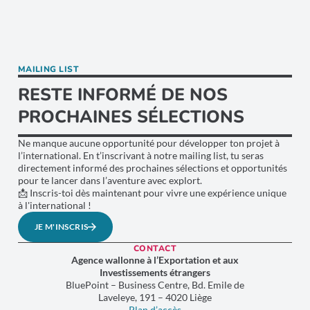
MAILING LIST
RESTE INFORMÉ DE NOS
PROCHAINES SÉLECTIONS
Ne manque aucune opportunité pour développer ton projet à
l’international. En t’inscrivant à notre mailing list, tu seras
directement informé des prochaines sélections et opportunités
pour te lancer dans l’aventure avec explort.
📩 Inscris-toi dès maintenant pour vivre une expérience unique
à l'international !
JE M'INSCRIS
CONTACT
Agence wallonne à l’Exportation et aux
Investissements étrangers
BluePoint – Business Centre, Bd. Emile de
Laveleye, 191 – 4020 Liège
Plan d’accès