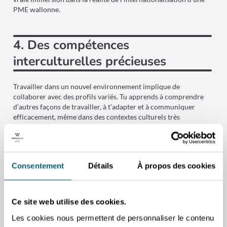
PME wallonne.
4. Des compétences
interculturelles précieuses
Travailler dans un nouvel environnement implique de
collaborer avec des profils variés. Tu apprends à comprendre
d’autres façons de travailler, à t’adapter et à communiquer
efficacement, même dans des contextes culturels très
différents.
5. Un atout majeur pour ton CV
Consentement
Détails
À propos des cookies
Au retour, tu ne reviens pas seulement avec des souvenirs, mais
avec une expérience solide et valorisable. Mentionner un stage
Ce site web utilise des cookies.
international prouve que tu as su relever des défis concrets et
Les cookies nous permettent de personnaliser le contenu
que tu disposes d’une ouverture au monde qui séduit les