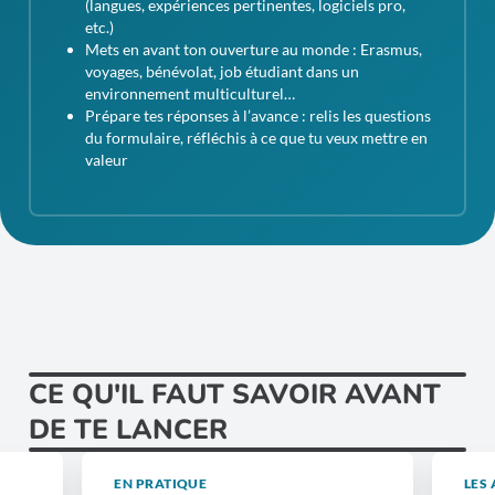
(langues, expériences pertinentes, logiciels pro,
etc.)
Mets en avant ton ouverture au monde : Erasmus,
voyages, bénévolat, job étudiant dans un
environnement multiculturel…
Prépare tes réponses à l’avance : relis les questions
du formulaire, réfléchis à ce que tu veux mettre en
valeur
CE QU'IL FAUT SAVOIR AVANT
DE TE LANCER
EN PRATIQUE
LES