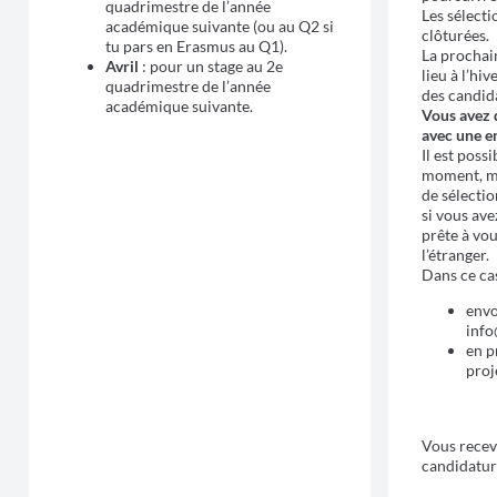
quadrimestre de l’année
Les sélect
académique suivante (ou au Q2 si
clôturées.
tu pars en Erasmus au Q1).
La prochai
Avril
: pour un stage au 2e
lieu à l’hi
quadrimestre de l’année
des candid
académique suivante.
Vous avez 
avec une en
Il est poss
moment, m
de sélectio
si vous ave
prête à vou
l’étranger.
Dans ce cas
envo
info
en p
proj
Vous recevr
candidatur