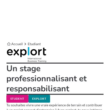
Accueil
Etudiant
Un stage
professionnalisant et
responsabilisant
STUDENT
EXPLORT
Tu souhaites vivre une vraie expérience de terrain et contribuer
à un projet concret d’entreprise ? Avec explort, tu peux intégrer