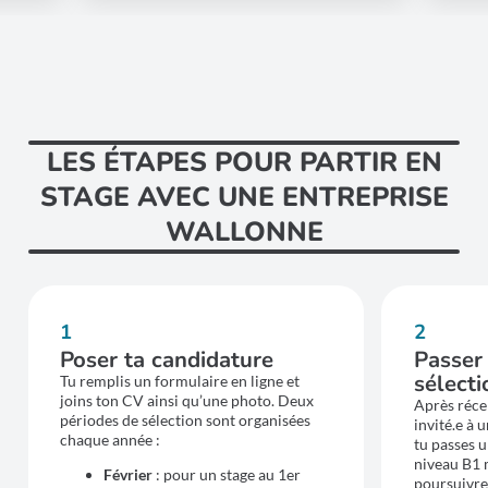
LES ÉTAPES POUR PARTIR EN
STAGE AVEC UNE ENTREPRISE
WALLONNE
1
2
Poser ta candidature
Passer 
sélecti
Tu remplis un formulaire en ligne et
joins ton CV ainsi qu’une photo. Deux
Après récep
périodes de sélection sont organisées
invité.e à 
chaque année :
tu passes u
niveau B1 
Février
: pour un stage au 1er
poursuivre