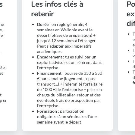
s
Les infos clés à
Po
retenir
ex
di
une
Durée
: en règle générale, 4
e,
semaines en Wallonie avant le
T
ne
départ (phase de préparation) +
e
jusqu’à 12 semaines à l’étranger.
e
Peut s’adapter aux impératifs
T
;
académiques.
v
Encadrement
: tu es suivi par un
T
explort advisor et un référent dans
d
ré.e
l’entreprise
T
et
Financement
: bourse de 350 à 550
d
€ par semaine (logement, repas,
f
transport…) + indemnité forfaitaire
e
de 1000 € de l’entreprise + prise en
t
charge du billet aller-retour et des
grer
éventuels frais de prospection par
l’entreprise
Formation
: participation
obligatoire à un séminaire d’une
semaine avant le départ