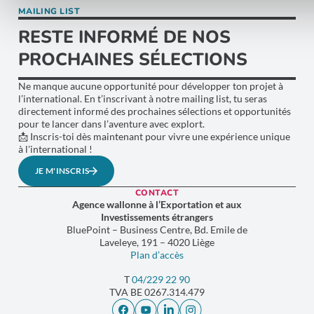
MAILING LIST
RESTE INFORMÉ DE NOS
PROCHAINES SÉLECTIONS
Ne manque aucune opportunité pour développer ton projet à
l’international. En t’inscrivant à notre mailing list, tu seras
directement informé des prochaines sélections et opportunités
pour te lancer dans l’aventure avec explort.
📩 Inscris-toi dès maintenant pour vivre une expérience unique
à l'international !
JE M'INSCRIS
CONTACT
Agence wallonne à l’Exportation et aux
Investissements étrangers
BluePoint – Business Centre, Bd. Emile de
Laveleye, 191 – 4020 Liège
Plan d’accès
T
04/229 22 90
TVA
BE 0267.314.479