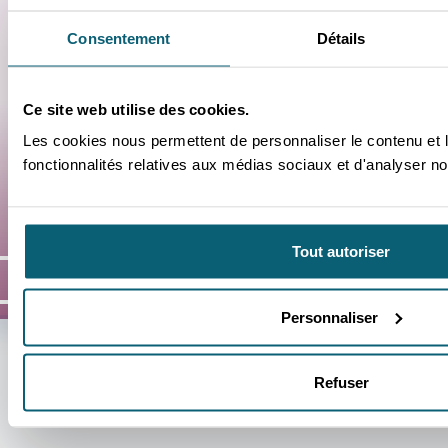
Consentement
Détails
NATACHA
LÉA
-
-
MISSION
MISSION
À
AU
Ce site web utilise des cookies.
TAÏWAN
KAZAKHS
-
-
Les cookies nous permettent de personnaliser le contenu et l
UNE
D’UN
fonctionnalités relatives aux médias sociaux et d'analyser not
MISSION
STAGE
EXPLORT
AU
À
KAZAKHS
TAÏWAN
À
STUDENT
JO
À
UNE
LANCÉ
CARRIÈRE
Natacha
Léa
Tout autoriser
SA
INTERNA
Une mission explort à Taïwan à lancé
D’un 
CARRIÈRE
sa carrière
carri
Personnaliser
Refuser