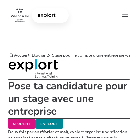
Accueil
Etudiant
Stage pour le compte d'une entreprise wallo
Pose ta candidature pour
un stage avec une
entreprise
STUDENT
EXPLORT
Deux fois par an (
février
et
mai
), explort organise une sélection
de candidat.es pour effectuer un stage à l’étranger pour le