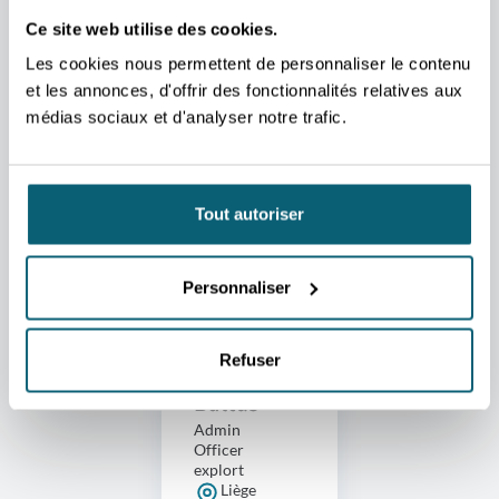
Ce site web utilise des cookies.
Les cookies nous permettent de personnaliser le contenu
et les annonces, d'offrir des fonctionnalités relatives aux
médias sociaux et d'analyser notre trafic.
Avant de commencer ta
candidature
Tout autoriser
Il n’y a pas de sélection pour le moment. N’hésite pas à
laisser tes coordonnées dans notre mailing list pour
Personnaliser
être tenu·e informé·e des prochaines sélections
CONTACT
Refuser
Sherilyn
Baltus
Admin
Officer
explort
Liège