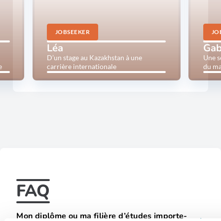
STAGE
SOLUTIO
AU
WALLONN
KAZAKHSTAN
À
À
LA
JOBSEEKER
JO
UNE
CONQUÊT
CARRIÈRE
DU
Léa
Gab
INTERNATIONALE
MARCHÉ
D’un stage au Kazakhstan à une
Une s
CANADIE
e
carrière internationale
du ma
FAQ
Mon diplôme ou ma filière d’études importe-