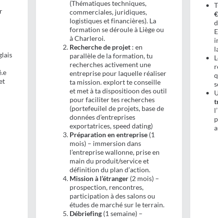
(Thématiques techniques,
T
r
commerciales, juridiques,
€
logistiques et financières). La
d
formation se déroule à Liège ou
E
à Charleroi.
i
Recherche de projet
: en
l
glais
parallèle de la formation, tu
L
recherches activement une
r
é.e
entreprise pour laquelle réaliser
q
et
ta mission. explort te conseille
s
et met à ta dispositioon des outil
U
pour faciliter tes recherches
t
(portefeuilel de projets, base de
l
données d’entreprises
p
exportatrices, speed dating)
a
Préparation en entreprise
(1
mois) – immersion dans
l’entreprise wallonne, prise en
main du produit/service et
définition du plan d’action.
Mission à l’étranger
(2 mois) –
prospection, rencontres,
participation à des salons ou
études de marché sur le terrain.
Débriefing
(1 semaine) –