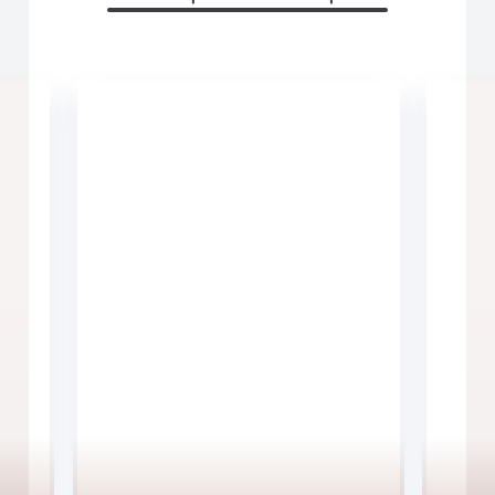
LÉA
GABRIELL
-
-
MISSION
MISSION
AU
AU
KAZAKHSTAN
CANADA
-
-
D’UN
UNE