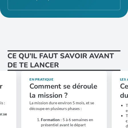
CE QU’IL FAUT SAVOIR AVANT
DE TE LANCER
EN PRATIQUE
LES
r
Comment se déroule
Ce
la mission ?
d
s :
La mission dure environ 5 mois, et se
T
découpe en plusieurs phases :
e
r.se
T
Formation
: 5 à 6 semaines en
c
présentiel avant le départ
d