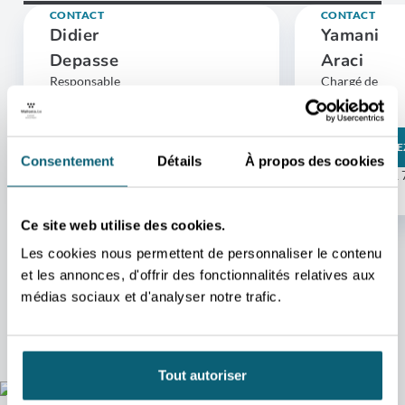
CONTACT
CONTACT
Didier
Yamani
Depasse
Araci
Responsable
Chargé de
Charleroi
formation
Charleroi
CONTACTEZ-MOI
CONTACTE
+32 71 20 64 69
Consentement
Détails
À propos des cookies
+32 71 91 
Ce site web utilise des cookies.
Les cookies nous permettent de personnaliser le contenu
et les annonces, d'offrir des fonctionnalités relatives aux
médias sociaux et d'analyser notre trafic.
Tout autoriser