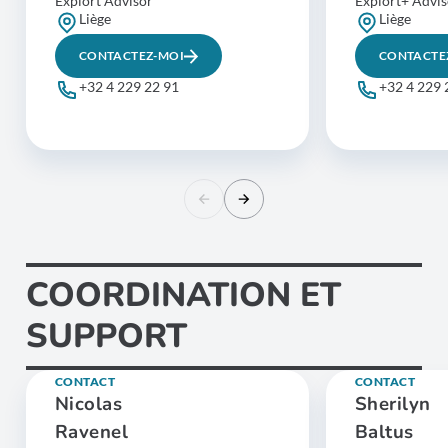
Explort Advisor
Explort+ Advis
Liège
Liège
CONTACTEZ-MOI
CONTACTE
+32 4 229 22 91
+32 4 229 
COORDINATION ET
SUPPORT
CONTACT
CONTACT
Nicolas
Sherilyn
Ravenel
Baltus