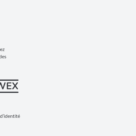
lez
 des
AWEX
d’identité