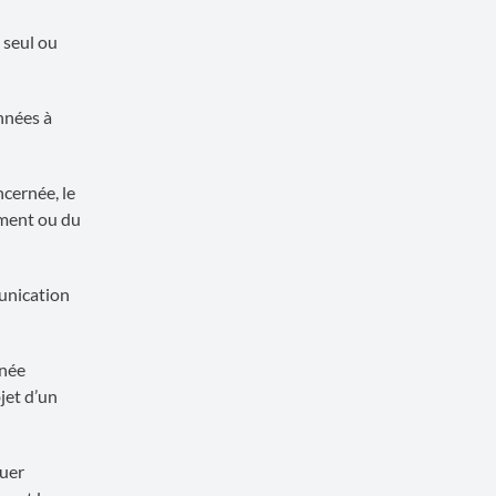
 seul ou
onnées à
cernée, le
ement ou du
munication
rnée
jet d’un
luer