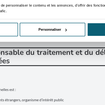
s en œuvre par les organismes internationaux, dans le cadre du par
e personnaliser le contenu et les annonces, d'offrir des fonctio
s étrangers;
afic.
ues et commerciaux de la Région wallonne.
ment chargée du développement de la visibilité et de la notoriété
Personnaliser
ger.
nsable du traitement et du dé
ées
lles est :
ts étrangers, organisme d’intérêt public