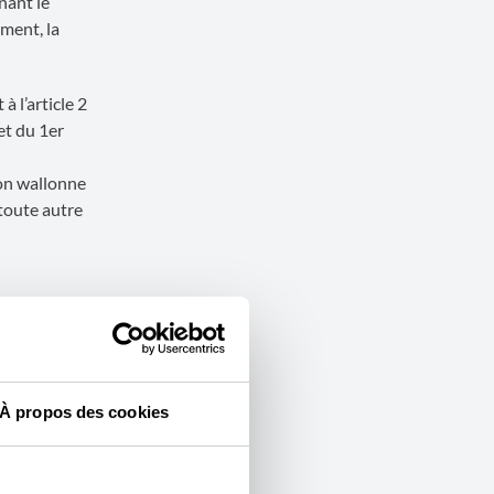
nant le
ement, la
 l’article 2
et du 1er
ion wallonne
 toute autre
 et l’image
À propos des cookies
s