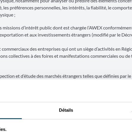
physique, notamment pour analyser ou prédire des éléments concer
 les préférences personnelles, les intérêts, la fiabilité, le comport
ysique ;
es missions d’intérêt public dont est chargée l’AWEX conformément à
’exportation et aux investissements étrangers (modifié par le Décr
 commerciaux des entreprises qui ont un siège d’activités en Rég
ations collectives à des foires et manifestations commerciales ou de
spection et d’étude des marchés étrangers telles que définies par le
commerce extérieur;
s agricoles et horticoles, y compris les produits agro-alimentaires
Détails
ques et commerciales au profit des entreprises dans les programme
ies.