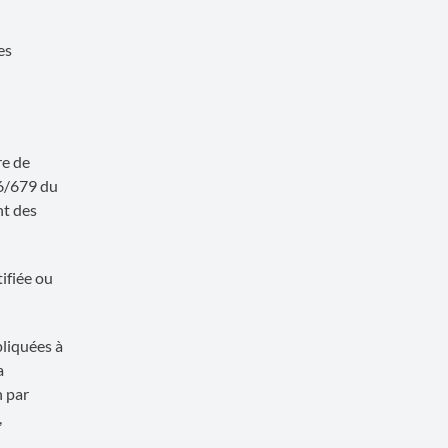
es
re de
6/679 du
nt des
ifiée ou
pliquées à
a
n par
,