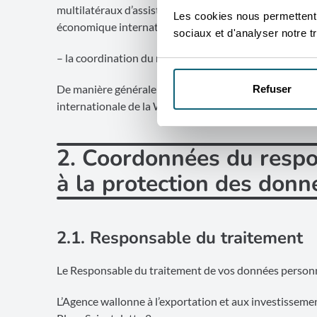
multilatéraux d’assistance technique et financière mi
Les cookies nous permettent d
économique international; la recherche d’investisseur
sociaux et d'analyser notre tr
– la coordination du réseau des Conseillers économiq
De manière générale et transversale, l’AWEX est égale
Refuser
internationale de la Wallonie vis-à-vis du public étran
2. Coordonnées du respo
à la protection des donn
2.1. Responsable du traitement
Le Responsable du traitement de vos données personne
L’Agence wallonne à l’exportation et aux investissemen