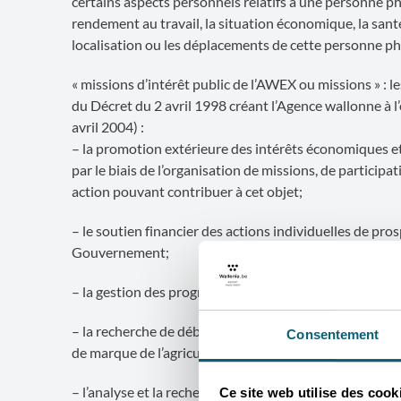
certains aspects personnels relatifs à une personne 
rendement au travail, la situation économique, la santé,
localisation ou les déplacements de cette personne ph
« missions d’intérêt public de l’AWEX ou missions » : l
du Décret du 2 avril 1998 créant l’Agence wallonne à l
avril 2004) :
– la promotion extérieure des intérêts économiques et
par le biais de l’organisation de missions, de particip
action pouvant contribuer à cet objet;
– le soutien financier des actions individuelles de pro
Gouvernement;
– la gestion des programmes spéciaux de soutien au 
– la recherche de débouchés extérieurs pour les produit
Consentement
de marque de l’agriculture et de l’horticulture;
– l’analyse et la recherche des opportunités économi
Ce site web utilise des cook