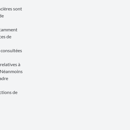
cières sont
de
notamment
ces de
s consultées
relatives à
e. Néanmoins
cadre
actions de