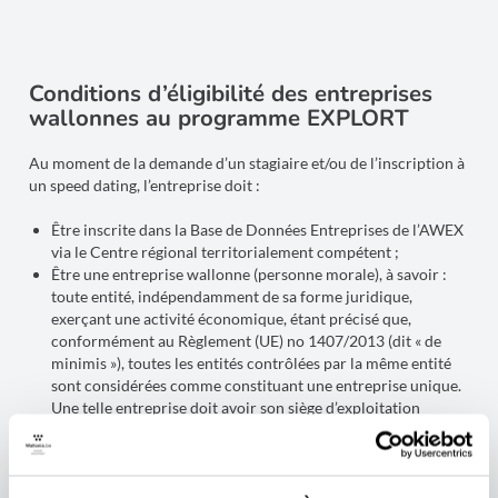
Conditions d’éligibilité des entreprises
wallonnes au programme EXPLORT
Au moment de la demande d’un stagiaire et/ou de l’inscription à
un speed dating, l’entreprise doit :
Être inscrite dans la Base de Données Entreprises de l’AWEX
via le Centre régional territorialement compétent ;
Être une entreprise wallonne (personne morale), à savoir :
toute entité, indépendamment de sa forme juridique,
exerçant une activité économique, étant précisé que,
conformément au Règlement (UE) no 1407/2013 (dit « de
minimis »), toutes les entités contrôlées par la même entité
sont considérées comme constituant une entreprise unique.
Une telle entreprise doit avoir son siège d’exploitation
principal en Wallonie (celui avec le plus d’employés) ;
Avoir obtenu un résultat supérieur à 60 % au diagnostic de
maturité ;
Disposer d’un produit ou d’un service finalisé,