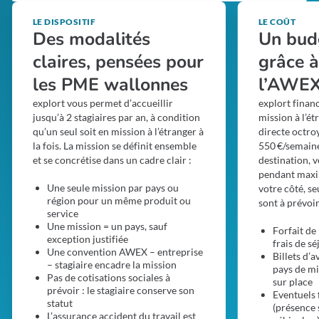
LE DISPOSITIF
LE COÛT
Des modalités
Un bud
claires, pensées pour
grâce à
les PME wallonnes
l’AWE
explort vous permet d’accueillir
explort finan
jusqu’à 2 stagiaires par an, à condition
mission à l’ét
qu’un seul soit en mission à l’étranger à
directe octroy
la fois. La mission se définit ensemble
550 €/semaine
et se concrétise dans un cadre clair :
destination, v
pendant maxi
Une seule mission par pays ou
votre côté, se
région pour un même produit ou
sont à prévoir
service
Une mission = un pays, sauf
Forfait de
exception justifiée
frais de sé
Une convention AWEX – entreprise
Billets d’a
– stagiaire encadre la mission
pays de mi
Pas de cotisations sociales à
sur place
prévoir : le stagiaire conserve son
Eventuels 
statut
(présence 
L’assurance accident du travail est