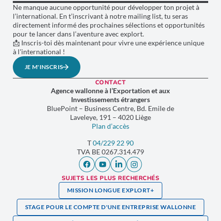
Ne manque aucune opportunité pour développer ton projet à
l’international. En t’inscrivant à notre mailing list, tu seras
directement informé des prochaines sélections et opportunités
pour te lancer dans l’aventure avec explort.
📩 Inscris-toi dès maintenant pour vivre une expérience unique
à l'international !
JE M'INSCRIS
CONTACT
Agence wallonne à l’Exportation et aux
Investissements étrangers
BluePoint – Business Centre, Bd. Emile de
Laveleye, 191 – 4020 Liège
Plan d’accès
T
04/229 22 90
TVA
BE 0267.314.479
SUJETS LES PLUS RECHERCHÉS
MISSION LONGUE EXPLORT+
STAGE POUR LE COMPTE D'UNE ENTREPRISE WALLONNE