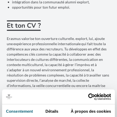
intégration dans la communauté alumni explort,
opportunités pour ton futur emploi.
Et ton CV ?
Erasmus valorise ton ouverture culturelle. explort, lui, ajoute
une expérience professionnelle internationale qui fait toute la
différence aux yeux des recruteurs. Tu développes en effet des
compétences clés comme la capacité à collaborer avec des
interlocuteurs de cultures différentes, la communication en
contexte multiculturel, la capacité à gérer l’imprévu et à
s’adapter à un nouvel environnement professionnel, la
résolution de problèmes complexes, la capacité à travailler sans
supervision directe, l’analyse de marché, la collecte
d’informations, la veille concurrentielle ou encore la maitrise
d’outils numériques du fait de travailler à distance ou dans un
environnement moderne.
Consentement
Détails
À propos des cookies
Et les bourses ?